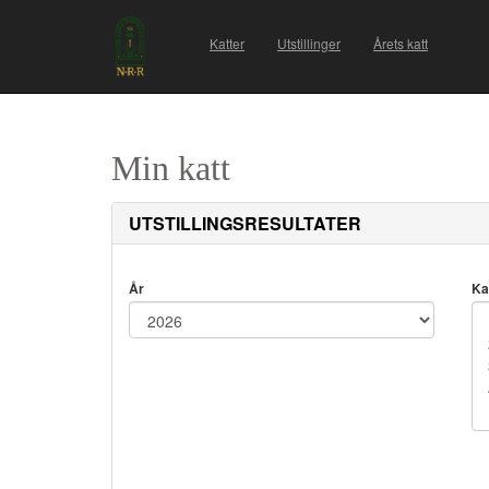
Katter
Utstillinger
Årets katt
Min katt
UTSTILLINGSRESULTATER
År
Ka