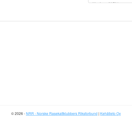
© 2026 -
NRR - Norske Rasekattklubbers Riksforbund
|
Kehätieto Oy