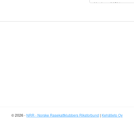
© 2026 -
NRR - Norske Rasekattklubbers Riksforbund
|
Kehätieto Oy