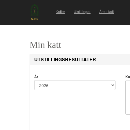
Katter
Utstillinger
Årets katt
Min katt
UTSTILLINGSRESULTATER
År
Ka