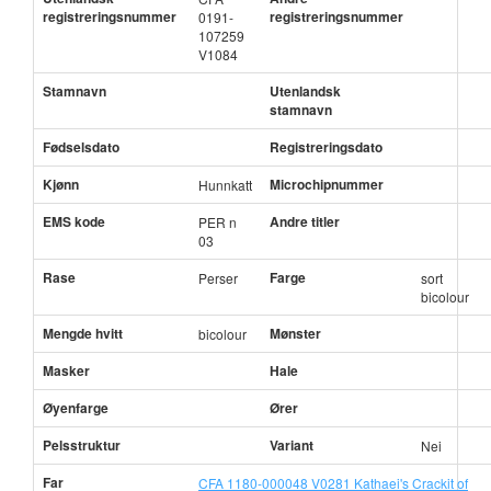
registreringsnummer
registreringsnummer
0191-
107259
V1084
Stamnavn
Utenlandsk
stamnavn
Fødselsdato
Registreringsdato
Kjønn
Microchipnummer
Hunnkatt
EMS kode
Andre titler
PER n
03
Rase
Farge
Perser
sort
bicolour
Mengde hvitt
Mønster
bicolour
Masker
Hale
Øyenfarge
Ører
Pelsstruktur
Variant
Nei
Far
CFA 1180-000048 V0281 Kathaei's Crackit of