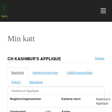
Min katt
CH KASHMUR'S APPLIQUE
Tilbake
Basisinfo
Helseopplysninger
Utstillingsresultater
Avkom
Stamtavle
Kashmur's Applique
Registreringsnummer
Kattens navn
Kashmur's
Applique
Utenlandsk
Andre
CFA