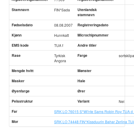
Stamnavn
Utenlandsk
FIN*Sada
stamnavn
Fødselsdato
Registreringsdato
08.08.2007
Kjønn
Microchipnummer
Hunnkatt
EMS kode
Andre titler
TUA f
Rase
Farge
Tyrkisk
sortskilp
Angora
Mengde hvitt
Mønster
Masker
Hale
Øyenfarge
Ører
Pelsstruktur
Variant
Nei
Far
SRK LO 76015 S*Wi'nte Sams Robin Roy TUA d
Mor
SRK LO 74448 FIN*Kissduurin Bahar Zerlina TUA