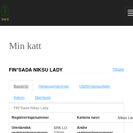
Min katt
FIN*SADA NIKSU LADY
Tilbake
Basisinfo
Helseopplysninger
Utstillingsresultater
Avkom
Stamtavle
FIN*Sada Niksu Lady
Registreringsnummer
Kattens navn
Niksu La
Utenlandsk
Andre
SRK LO
registreringsnummer
registreringsnummer
77509