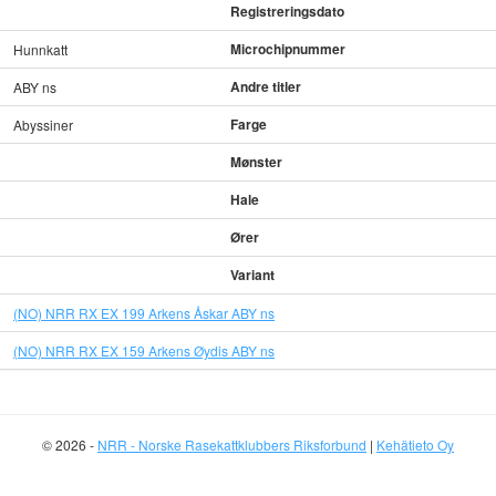
Registreringsdato
Microchipnummer
Hunnkatt
Andre titler
ABY ns
Farge
Abyssiner
Mønster
Hale
Ører
Variant
(NO) NRR RX EX 199 Arkens Åskar ABY ns
(NO) NRR RX EX 159 Arkens Øydis ABY ns
© 2026 -
NRR - Norske Rasekattklubbers Riksforbund
|
Kehätieto Oy