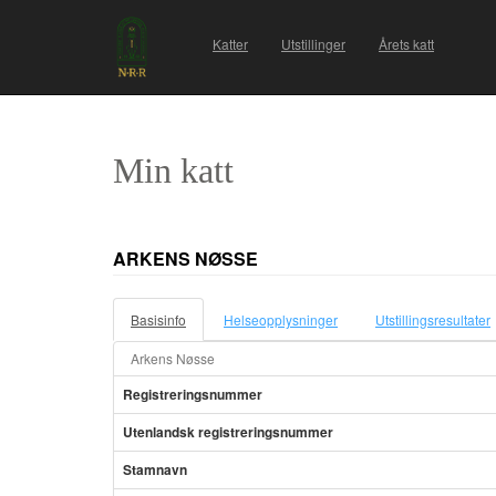
Katter
Utstillinger
Årets katt
Min katt
ARKENS NØSSE
Basisinfo
Helseopplysninger
Utstillingsresultater
Arkens Nøsse
Registreringsnummer
Utenlandsk registreringsnummer
Stamnavn