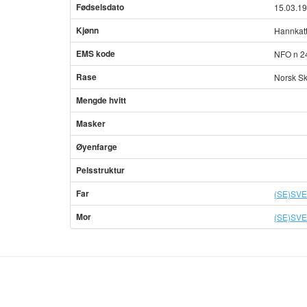
Fødselsdato
15.03.1
Kjønn
Hannkat
EMS kode
NFO n 2
Rase
Norsk Sk
Mengde hvitt
Masker
Øyenfarge
Pelsstruktur
Far
(SE)SVE
Mor
(SE)SVE