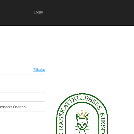
Login
Tilbake
ressan's Oscario