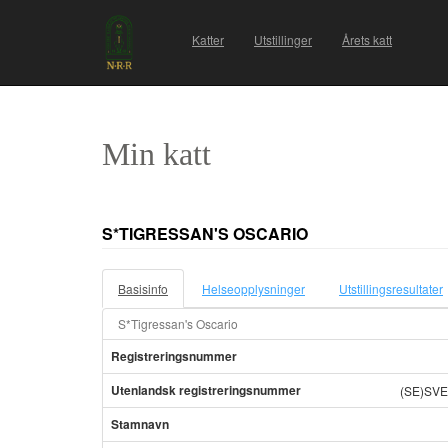
Katter
Utstillinger
Årets katt
Min katt
S*TIGRESSAN'S OSCARIO
Basisinfo
Helseopplysninger
Utstillingsresultater
S*Tigressan's Oscario
Registreringsnummer
Utenlandsk registreringsnummer
(SE)SVE
Stamnavn