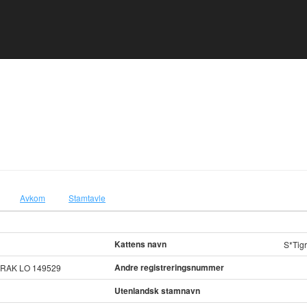
Avkom
Stamtavle
Kattens navn
S*Tig
Andre registreringsnummer
RAK LO 149529
Utenlandsk stamnavn