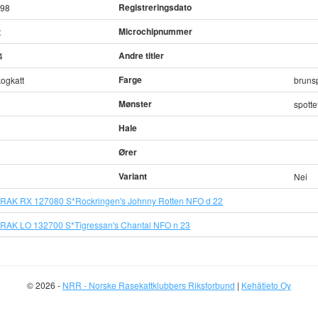
Registreringsdato
998
Microchipnummer
t
Andre titler
4
Farge
ogkatt
brunsp
Mønster
spotte
Hale
Ører
Variant
Nei
RAK RX 127080 S*Rockringen's Johnny Rotten NFO d 22
RAK LO 132700 S*Tigressan's Chantal NFO n 23
© 2026 -
NRR - Norske Rasekattklubbers Riksforbund
|
Kehätieto Oy