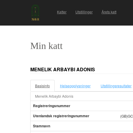
Katter
Utstillinger
Årets katt
Min katt
MENELIK ARBAYBI ADONIS
Basisinfo
Helseopplysninger
Utstillingsresultater
Menelik Arbaybi Adonis
Registreringsnummer
Utenlandsk registreringsnummer
(GB)GC
Stamnavn