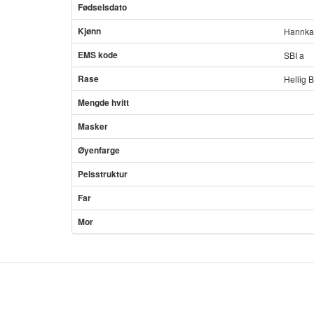
Fødselsdato
Kjønn
Hannkat
EMS kode
SBI a
Rase
Hellig 
Mengde hvitt
Masker
Øyenfarge
Pelsstruktur
Far
Mor