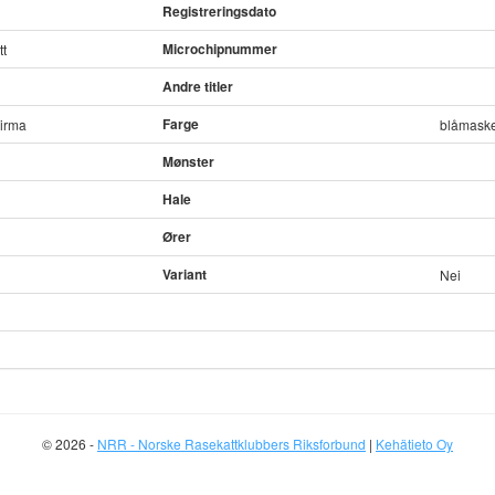
Registreringsdato
Microchipnummer
t
Andre titler
Farge
Birma
blåmaske
Mønster
Hale
Ører
Variant
Nei
© 2026 -
NRR - Norske Rasekattklubbers Riksforbund
|
Kehätieto Oy