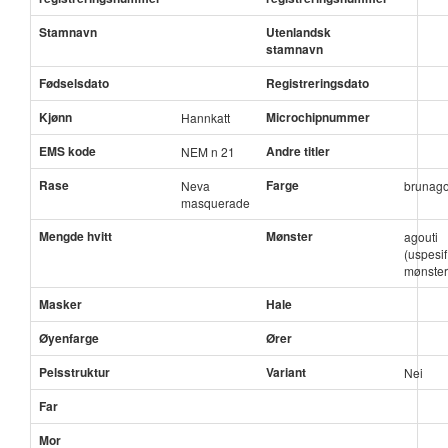
Stamnavn
Utenlandsk
stamnavn
Fødselsdato
Registreringsdato
Kjønn
Microchipnummer
Hannkatt
EMS kode
Andre titler
NEM n 21
Rase
Farge
Neva
brunago
masquerade
Mengde hvitt
Mønster
agouti
(uspesif
mønster
Masker
Hale
Øyenfarge
Ører
Pelsstruktur
Variant
Nei
Far
Mor