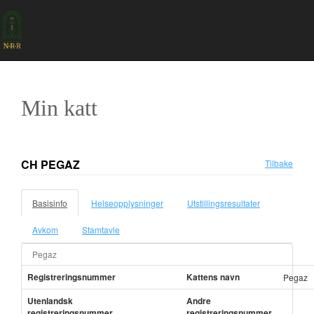
Min katt
CH PEGAZ
Tilbake
Basisinfo
Helseopplysninger
Utstillingsresultater
Avkom
Stamtavle
Pegaz
Registreringsnummer
Kattens navn
Pegaz
Utenlandsk
Andre
registreringsnummer
registreringsnummer