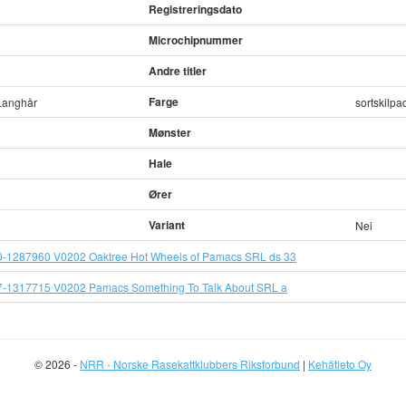
Registreringsdato
Microchipnummer
Andre titler
Farge
 Langhår
sortskilpa
Mønster
Hale
Ører
Variant
Nei
-1287960 V0202 Oaktree Hot Wheels of Pamacs SRL ds 33
-1317715 V0202 Pamacs Something To Talk About SRL a
© 2026 -
NRR - Norske Rasekattklubbers Riksforbund
|
Kehätieto Oy