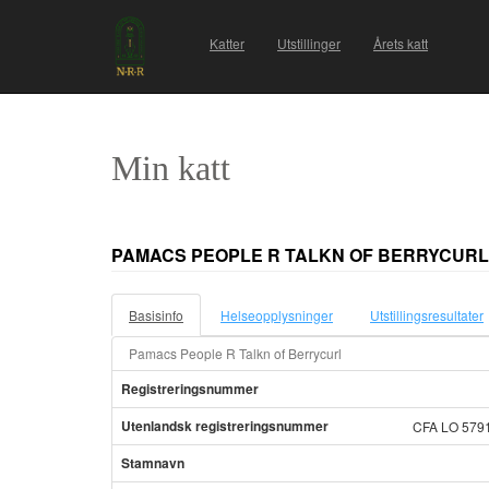
Katter
Utstillinger
Årets katt
Min katt
PAMACS PEOPLE R TALKN OF BERRYCURL
Basisinfo
Helseopplysninger
Utstillingsresultater
Pamacs People R Talkn of Berrycurl
Registreringsnummer
Utenlandsk registreringsnummer
CFA LO 579
Stamnavn