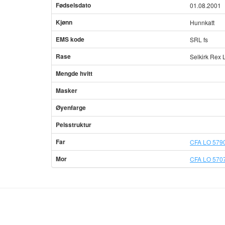
Fødselsdato
01.08.2001
Kjønn
Hunnkatt
EMS kode
SRL fs
Rase
Selkirk Rex
Mengde hvitt
Masker
Øyenfarge
Pelsstruktur
Far
CFA LO 5790
Mor
CFA LO 5707