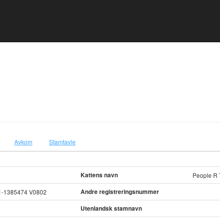
Avkom
Stamtavle
Kattens navn
People R T
Andre registreringsnummer
1-1385474 V0802
Utenlandsk stamnavn