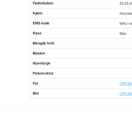
Fødselsdato
23.05.
Kjønn
Hunnka
EMS kode
MAU ns
Rase
Mau
Mengde hvitt
Masker
Øyenfarge
Pelsstruktur
Far
CFA 08
Mor
CFA 08