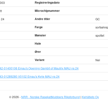
Registreringsdato
2003
Microchipnummer
tt
Andre titler
 24
GC
Farge
sortsølvsp
Mønster
spottet
Hale
Ører
Variant
Nei
42-01400106 Emau's Opening Gambit of Mautrix MAU ns 24
43-01289280 V0102 Emau's Kyrie MAU ns 24
© 2026 -
NRR - Norske Rasekattklubbers Riksforbund
|
Kehätieto Oy