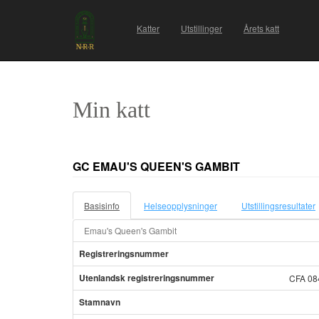
Katter
Utstillinger
Årets katt
Min katt
GC EMAU'S QUEEN'S GAMBIT
Basisinfo
Helseopplysninger
Utstillingsresultater
Emau's Queen's Gambit
Registreringsnummer
Utenlandsk registreringsnummer
CFA 08
Stamnavn