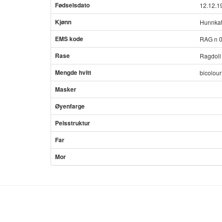
Fødselsdato
12.12.1
Kjønn
Hunnkat
EMS kode
RAG n 
Rase
Ragdoll
Mengde hvitt
bicolour
Masker
Øyenfarge
Pelsstruktur
Far
Mor