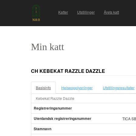
Katter
Utstillinger
Årets katt
Min katt
CH KEBEKAT RAZZLE DAZZLE
Basisinfo
Helseopplysninger
Utstillingsresultater
Kebekat Razzle Dazzle
Registreringsnummer
Utenlandsk registreringsnummer
TICA SB
Stamnavn