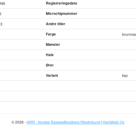
Registreringsdato
996
Microchipnummer
t
Andre titler
03
Farge
brunmas
Mønster
Hale
Ører
Variant
Nei
© 2026 -
NRR - Norske Rasekattklubbers Riksforbund
|
Kehätieto Oy