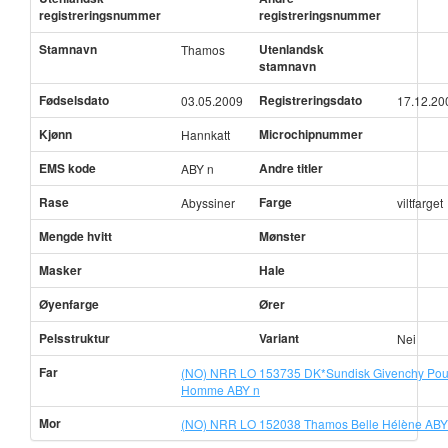
registreringsnummer
registreringsnummer
Stamnavn
Utenlandsk
Thamos
stamnavn
Fødselsdato
Registreringsdato
03.05.2009
17.12.20
Kjønn
Microchipnummer
Hannkatt
EMS kode
Andre titler
ABY n
Rase
Farge
Abyssiner
viltfarget
Mengde hvitt
Mønster
Masker
Hale
Øyenfarge
Ører
Pelsstruktur
Variant
Nei
Far
(NO) NRR LO 153735 DK*Sundisk Givenchy Pou
Homme ABY n
Mor
(NO) NRR LO 152038 Thamos Belle Hélène ABY