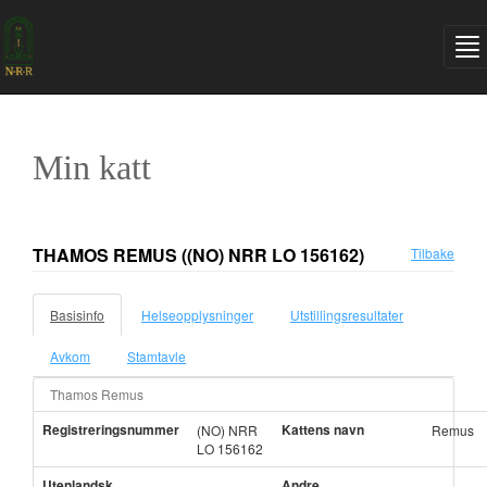
Min katt
THAMOS REMUS
((NO) NRR LO 156162)
Tilbake
Basisinfo
Helseopplysninger
Utstillingsresultater
Avkom
Stamtavle
Thamos Remus
Registreringsnummer
Kattens navn
(NO) NRR
Remus
LO 156162
Utenlandsk
Andre