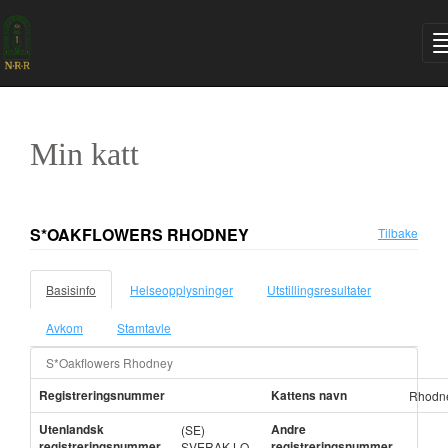
Min katt
S*OAKFLOWERS RHODNEY
Tilbake
Basisinfo
Helseopplysninger
Utstillingsresultater
Avkom
Stamtavle
S*Oakflowers Rhodney
Registreringsnummer
Kattens navn
Rhodn
Utenlandsk
Andre
(SE)
registreringsnummer
registreringsnummer
SVERAK LO