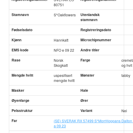
80751
Stamnavn
Utenlandsk
S*Oakflowers
stamnavn
Fødselsdato
Registreringsdato
Kjønn
Microchipnummer
Hannkatt
EMS kode
Andre titler
NFO e 09 22
Rase
Farge
Norsk
cremet
Skogkatt
og hvit
Mengde hvitt
Mønster
uspesifisert
tabby
mengde hvitt
Masker
Hale
Øyenfarge
Ører
Pelsstruktur
Variant
Nei
Far
(SE) SVERAK RX 57499 S*MorrHoppans Dalton
a 09 23