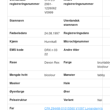
registreringsnummer
registreringsnummer
2991-
1226062
V0999
Stamnavn
Utenlandsk
stamnavn
Fødselsdato
Registreringsdato
24.08.1997
Kjønn
Microchipnummer
Hunnkatt
EMS kode
Andre titler
DRX n 03
22
Rase
Farge
Devon Rex
bruntabb
bicolour
Mengde hvitt
Mønster
bicolour
tabby
Masker
Hale
Øyenfarge
Ører
Pelsstruktur
Variant
Nei
Far
CFA 2944M-01015560 V1097 Loganderry's