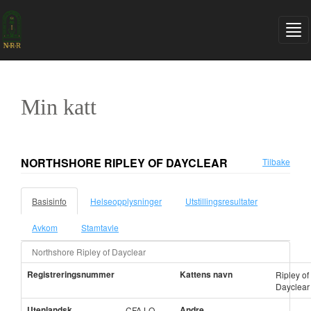
Min katt
NORTHSHORE RIPLEY OF DAYCLEAR
Tilbake
Basisinfo
Helseopplysninger
Utstillingsresultater
Avkom
Stamtavle
Northshore Ripley of Dayclear
Registreringsnummer
Kattens navn
Ripley of
Dayclear
Utenlandsk
Andre
CFA LO