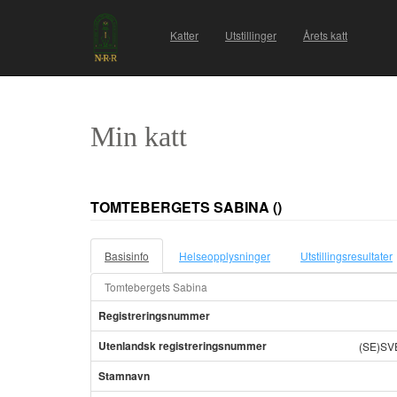
Katter
Utstillinger
Årets katt
Min katt
TOMTEBERGETS SABINA
()
Basisinfo
Helseopplysninger
Utstillingsresultater
Tomtebergets Sabina
Registreringsnummer
Utenlandsk registreringsnummer
(SE)SV
Stamnavn