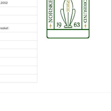
.2002
masket