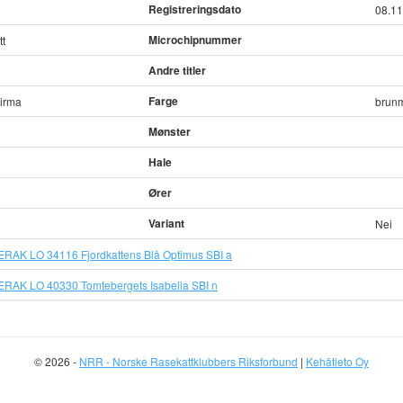
Registreringsdato
08.11
Microchipnummer
t
Andre titler
Farge
Birma
brun
Mønster
Hale
Ører
Variant
Nei
RAK LO 34116 Fjordkattens Blå Optimus SBI a
RAK LO 40330 Tomtebergets Isabella SBI n
© 2026 -
NRR - Norske Rasekattklubbers Riksforbund
|
Kehätieto Oy