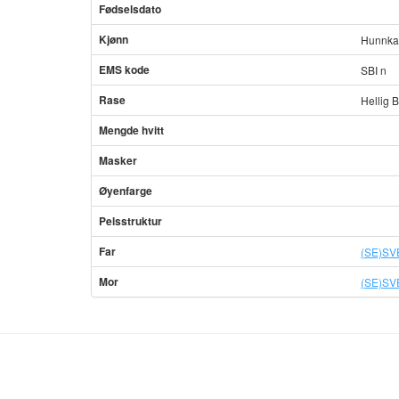
Fødselsdato
Kjønn
Hunnkat
EMS kode
SBI n
Rase
Hellig 
Mengde hvitt
Masker
Øyenfarge
Pelsstruktur
Far
(SE)SVE
Mor
(SE)SVE