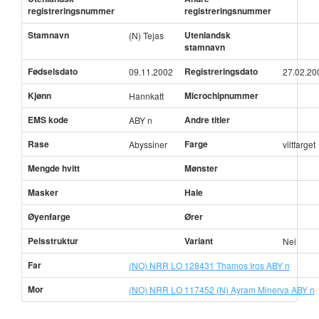
registreringsnummer
registreringsnummer
Stamnavn
Utenlandsk
(N) Tejas
stamnavn
Fødselsdato
Registreringsdato
09.11.2002
27.02.20
Kjønn
Microchipnummer
Hannkatt
EMS kode
Andre titler
ABY n
Rase
Farge
Abyssiner
viltfarget
Mengde hvitt
Mønster
Masker
Hale
Øyenfarge
Ører
Pelsstruktur
Variant
Nei
Far
(NO) NRR LO 128431 Thamos Iros ABY n
Mor
(NO) NRR LO 117452 (N) Ayram Minerva ABY n