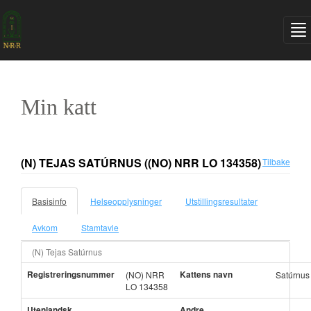
Min katt
(N) TEJAS SATÚRNUS
((NO) NRR LO 134358)
Tilbake
Basisinfo
Helseopplysninger
Utstillingsresultater
Avkom
Stamtavle
(N) Tejas Satúrnus
Registreringsnummer
Kattens navn
(NO) NRR
Satúrnus
LO 134358
Utenlandsk
Andre