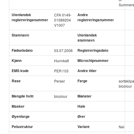
Summers
Utenlandsk
Andre
CFA 0149-
registreringsnummer
registreringsnummer
01589204
V1007
Stamnavn
Utenlandsk
stamnavn
Fødselsdato
Registreringsdato
03.07.2006
Kjønn
Microchipnummer
Hunnkatt
EMS kode
Andre titler
PER f 03
Rase
Farge
Perser
sortskilp
bicolour
Mengde hvitt
Mønster
bicolour
Masker
Hale
Øyenfarge
Ører
Pelsstruktur
Variant
Nei