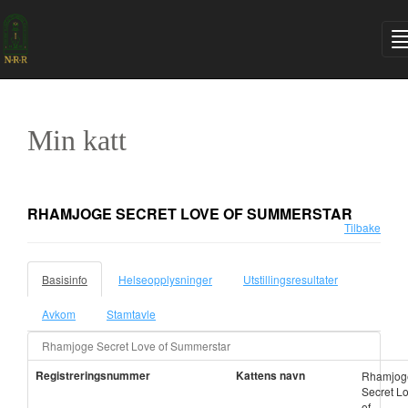
Min katt
RHAMJOGE SECRET LOVE OF SUMMERSTAR
Tilbake
Basisinfo
Helseopplysninger
Utstillingsresultater
Avkom
Stamtavle
Rhamjoge Secret Love of Summerstar
Registreringsnummer
Kattens navn
Rhamjog
Secret L
of