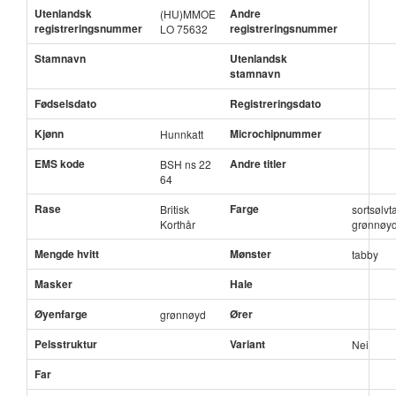
Utenlandsk
Andre
(HU)MMOE
registreringsnummer
registreringsnummer
LO 75632
Stamnavn
Utenlandsk
stamnavn
Fødselsdato
Registreringsdato
Kjønn
Microchipnummer
Hunnkatt
EMS kode
Andre titler
BSH ns 22
64
Rase
Farge
Britisk
sortsølvt
Korthår
grønnøy
Mengde hvitt
Mønster
tabby
Masker
Hale
Øyenfarge
Ører
grønnøyd
Pelsstruktur
Variant
Nei
Far