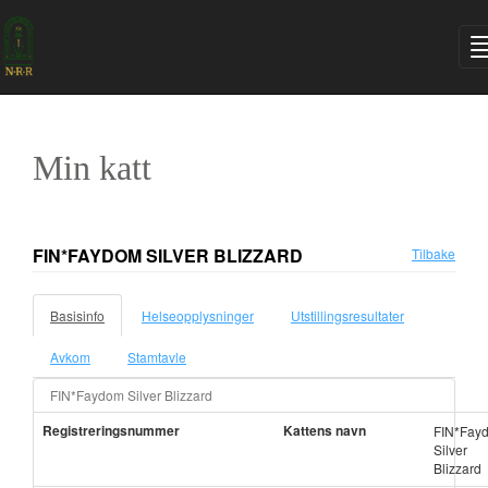
Min katt
FIN*FAYDOM SILVER BLIZZARD
Tilbake
Basisinfo
Helseopplysninger
Utstillingsresultater
Avkom
Stamtavle
FIN*Faydom Silver Blizzard
Registreringsnummer
Kattens navn
FIN*Fay
Silver
Blizzard