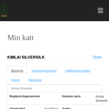
Min katt
KIMLAI SILVERSILK
Tilbake
Basisinfo
Helseopplysninger
Utstillingsresultater
Avkom
Stamtavle
Kimlai Silversilk
Registreringsnummer
Kattens navn
Kimlai
Silversilk
Utenlandsk
Andre
(AU)FCCV