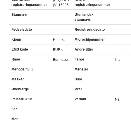
registreringsnummer
registreringsnummer
(V) 16995
Stamnavn
Utenlandsk
stamnavn
Fødselsdato
Registreringsdato
Kjønn
Microchipnummer
Hunnkatt
EMS kode
Andre titler
BUR c
Rase
Farge
Burmeser
lilla
Mengde hvitt
Mønster
Masker
Hale
Øyenfarge
Ører
Pelsstruktur
Variant
Nei
Far
Mor