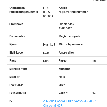
Utenlandsk
Andre
CFA
registreringsnummer
registreringsnummer
0505-
000034
Stamnavn
Utenlandsk
stamnavn
Fødselsdato
Registreringsdato
Kjønn
Microchipnummer
Hunnkatt
EMS kode
Andre titler
KOR
Rase
Farge
Korat
blå
Mengde hvitt
Mønster
Masker
Hale
Øyenfarge
Ører
Pelsstruktur
Variant
Nei
Far
CFA 0504-000011 PR2 V97 Cedar Glen's
Chuachai KOR