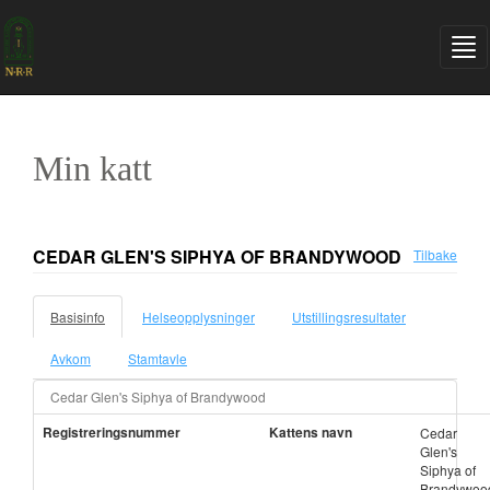
Min katt
CEDAR GLEN'S SIPHYA OF BRANDYWOOD
Tilbake
Basisinfo
Helseopplysninger
Utstillingsresultater
Avkom
Stamtavle
Cedar Glen's Siphya of Brandywood
Registreringsnummer
Kattens navn
Cedar
Glen's
Siphya of
Brandywoo