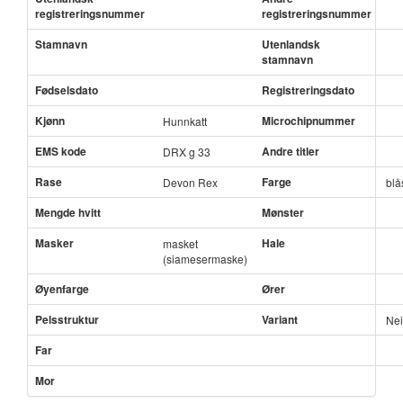
registreringsnummer
registreringsnummer
Stamnavn
Utenlandsk
stamnavn
Fødselsdato
Registreringsdato
Kjønn
Microchipnummer
Hunnkatt
EMS kode
Andre titler
DRX g 33
Rase
Farge
Devon Rex
blå
Mengde hvitt
Mønster
Masker
Hale
masket
(siamesermaske)
Øyenfarge
Ører
Pelsstruktur
Variant
Nei
Far
Mor