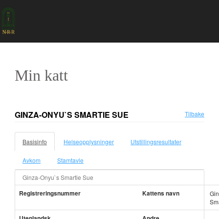
Min katt
GINZA-ONYU`S SMARTIE SUE
Tilbake
Basisinfo
Helseopplysninger
Utstillingsresultater
Avkom
Stamtavle
Ginza-Onyu`s Smartie Sue
Registreringsnummer
Kattens navn
Gin
Sma
Utenlandsk
Andre