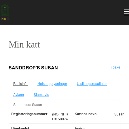
Min katt
SANDDROP'S SUSAN
Tilbake
Basisinfo
Helseopplysninger
Utstillingsresultater
Avkom
Stamtavle
Sanddrop's Susan
Registreringsnummer
Kattens navn
(NO) NRR
Susan
RX 50974
Utenlandsk
Andre