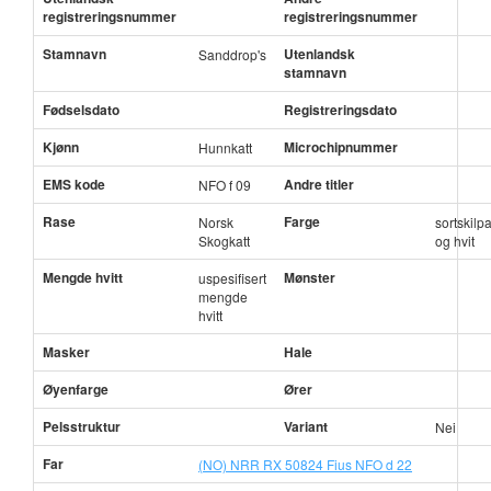
registreringsnummer
registreringsnummer
Stamnavn
Utenlandsk
Sanddrop's
stamnavn
Fødselsdato
Registreringsdato
Kjønn
Microchipnummer
Hunnkatt
EMS kode
Andre titler
NFO f 09
Rase
Farge
Norsk
sortskilp
Skogkatt
og hvit
Mengde hvitt
Mønster
uspesifisert
mengde
hvitt
Masker
Hale
Øyenfarge
Ører
Pelsstruktur
Variant
Nei
Far
(NO) NRR RX 50824 Fius NFO d 22