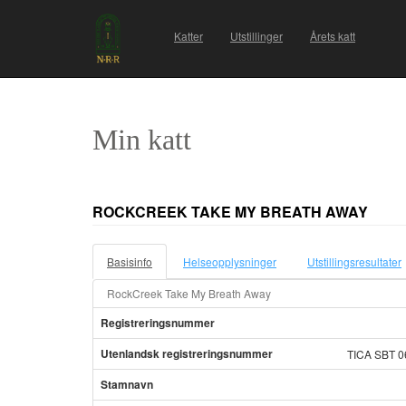
Katter
Utstillinger
Årets katt
Min katt
ROCKCREEK TAKE MY BREATH AWAY
Basisinfo
Helseopplysninger
Utstillingsresultater
RockCreek Take My Breath Away
Registreringsnummer
Utenlandsk registreringsnummer
TICA SBT 0
Stamnavn