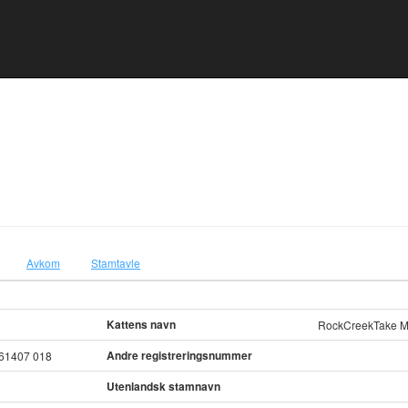
Avkom
Stamtavle
Kattens navn
RockCreekTake M
Andre registreringsnummer
61407 018
Utenlandsk stamnavn