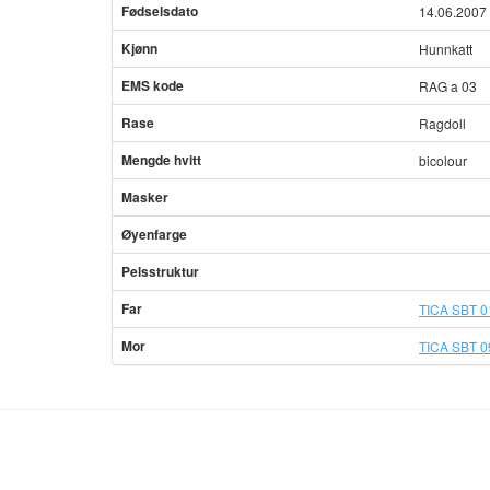
Fødselsdato
14.06.2007
Kjønn
Hunnkatt
EMS kode
RAG a 03
Rase
Ragdoll
Mengde hvitt
bicolour
Masker
Øyenfarge
Pelsstruktur
Far
TICA SBT 0
Mor
TICA SBT 0