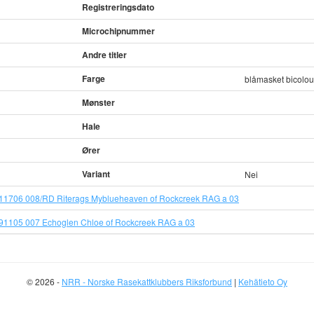
Registreringsdato
Microchipnummer
Andre titler
Farge
blåmasket bicolou
Mønster
Hale
Ører
Variant
Nei
11706 008/RD Riterags Myblueheaven of Rockcreek RAG a 03
91105 007 Echoglen Chloe of Rockcreek RAG a 03
© 2026 -
NRR - Norske Rasekattklubbers Riksforbund
|
Kehätieto Oy