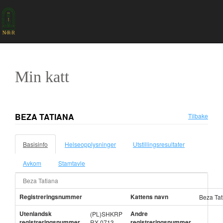
Min katt
BEZA TATIANA
Tilbake
Basisinfo
Helseopplysninger
Utstillingsresultater
Avkom
Stamtavle
Beza Tatiana
Registreringsnummer
Kattens navn
Beza Tat
Utenlandsk
Andre
(PL)SHKRP
registreringsnummer
registreringsnummer
RX 0713