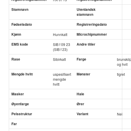
Stamnavn
Utenlandsk
stamnavn
Fødselsdato
Registreringsdato
Kjønn
Microchipnummer
Hunnkatt
EMS kode
Andre titler
SIB f 09 23
(SIB f 23)
Rase
Farge
Sibirkatt
brunskil
og hvit
Mengde hvitt
Mønster
uspesifisert
tigret
mengde
hvitt
Masker
Hale
Øyenfarge
Ører
Pelsstruktur
Variant
Nei
Far