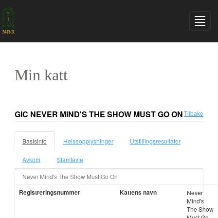
Min katt
GIC NEVER MIND'S THE SHOW MUST GO ON
Tilbake
Basisinfo
Helseopplysninger
Utstillingsresultater
Avkom
Stamtavle
Never Mind's The Show Must Go On
Registreringsnummer
Kattens navn
Never
Mind's
The Show
Must Go