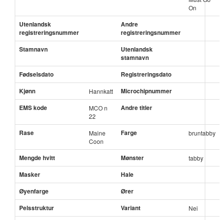
On
Utenlandsk
Andre
registreringsnummer
registreringsnummer
Stamnavn
Utenlandsk
stamnavn
Fødselsdato
Registreringsdato
Kjønn
Microchipnummer
Hannkatt
EMS kode
Andre titler
MCO n
22
Rase
Farge
Maine
bruntabby
Coon
Mengde hvitt
Mønster
tabby
Masker
Hale
Øyenfarge
Ører
Pelsstruktur
Variant
Nei