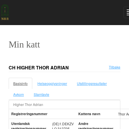
Min katt
CH HIGHER THOR ADRIAN
Tilbake
Basisinfo
Helseopplysninger
Utstillingsresultater
Avkom
Stamtavle
Higher Thor Adrian
Registreringsnummer
Kattens navn
Thor A
Utenlandsk
Andre
(DE)1.DEKZV
registreringsnummer
registreringsnummer
LO 312705