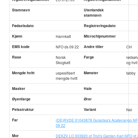
Stamnavn
Utenlandsk
stamnavn
Fødselsdato
Registreringsdato
Kjønn
Microchipnummer
Hannkatt
EMS kode
Andre titler
NFO ds 09 22
CH
Rase
Farge
Norsk
rødsøl
Skogkatt
og hvit
Mengde hvitt
Mønster
uspesifisert
tabby
mengde hvitt
Masker
Hale
Øyenfarge
Ører
Pelsstruktur
Variant
Nei
Far
(DE)RVDE 01043878 Gujaclea's Acatenango NF
09 22
Mor
DEKZV LO 303920 of Troll's Garden Kari NFO gt 