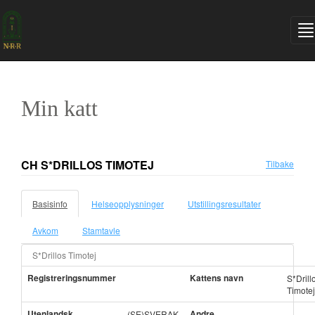
Min katt
CH S*DRILLOS TIMOTEJ
Tilbake
Basisinfo
Helseopplysninger
Utstillingsresultater
Avkom
Stamtavle
S*Drillos Timotej
Registreringsnummer
Kattens navn
S*Drill
Timotej
Utenlandsk
Andre
(SE)SVERAK