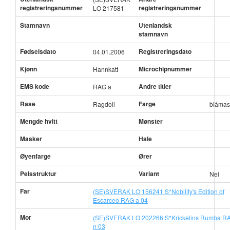
registreringsnummer
registreringsnummer
LO 217581
Stamnavn
Utenlandsk
stamnavn
Fødselsdato
Registreringsdato
04.01.2006
Kjønn
Microchipnummer
Hannkatt
EMS kode
Andre titler
RAG a
Rase
Farge
Ragdoll
blåmas
Mengde hvitt
Mønster
Masker
Hale
Øyenfarge
Ører
Pelsstruktur
Variant
Nei
Far
(SE)SVERAK LO 156241 S*Nobility's Edition of
Escarceo RAG a 04
Mor
(SE)SVERAK LO 202266 S*Krickelins Rumba R
n 03