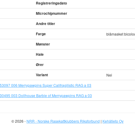
Registreringsdato
Microchipnummer
Andre titler
Farge
blåmasket bicolo
Mønster
Hale
Ører
Variant
Nei
53097 006 Merrypawpins Super Califragilistic RAG a 03
30495 003 Dollhouse Barbie of Merrypawpins RAG a 03
© 2026 -
NRR - Norske Rasekattklubbers Riksforbund
|
Kehätieto Oy