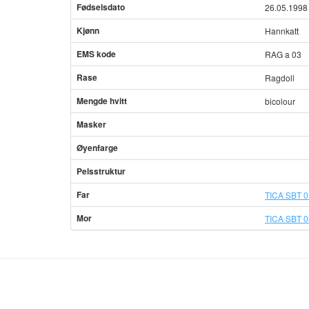
Fødselsdato
26.05.1998
Kjønn
Hannkatt
EMS kode
RAG a 03
Rase
Ragdoll
Mengde hvitt
bicolour
Masker
Øyenfarge
Pelsstruktur
Far
TICA SBT 0
Mor
TICA SBT 0