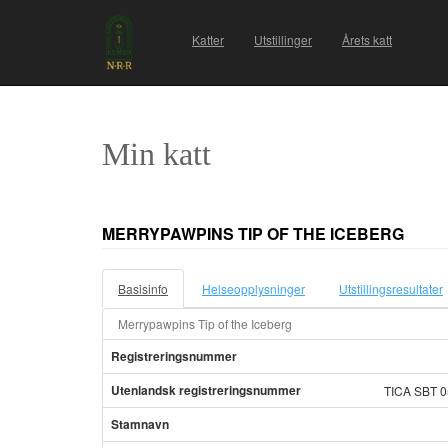
Katter
Utstillinger
Årets katt
Min katt
MERRYPAWPINS TIP OF THE ICEBERG
Basisinfo
Helseopplysninger
Utstillingsresultater
Merrypawpins Tip of the Iceberg
Registreringsnummer
Utenlandsk registreringsnummer
TICA SBT 
Stamnavn