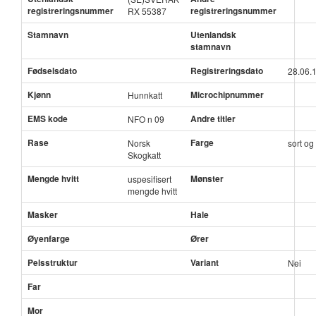
registreringsnummer
registreringsnummer
RX 55387
Stamnavn
Utenlandsk
stamnavn
Fødselsdato
Registreringsdato
28.06.
Kjønn
Microchipnummer
Hunnkatt
EMS kode
Andre titler
NFO n 09
Rase
Farge
Norsk
sort og 
Skogkatt
Mengde hvitt
Mønster
uspesifisert
mengde hvitt
Masker
Hale
Øyenfarge
Ører
Pelsstruktur
Variant
Nei
Far
Mor