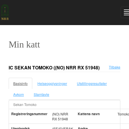
Min katt
IC SEKAN TOMOKO
((NO) NRR RX 51948)
Tilbake
Basisinfo
Helseopplysninger
Utstillingsresultater
Avkom
Stamtavle
Sekan Tomoko
Registreringsnummer
Kattens navn
(NO) NRR
Tomok
RX 51948
Utenlandsk
Andre
(SE)SVERAK