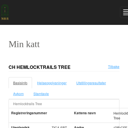
Min katt
CH HEMLOCKTRAILS TREE
Tilbake
Basisinfo
Helseopplysninger
Utstillingsresultater
Avkom
Stamtavle
Hemlocktrails Tree
Registreringsnummer
Kattens navn
Hemlockt
Tree
Utenlandsk
Andre
TICA SBT
(GB)CFF