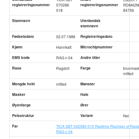
registreringsnummer
registreringsnummer
070286
RDM42M
018
84756
Stamnavn
Utenlandsk
stamnavn
Fødselsdato
Registreringsdato
02.07.1986
Kjønn
Microchipnummer
Hannkatt
EMS kode
Andre titler
RAG n 04
Rase
Farge
Ragdoll
brunmas
mitted
Mengde hvitt
Mønster
mitted
Masker
Hale
Øyenfarge
Ører
Pelsstruktur
Variant
Nei
Far
TICA SBT 042580 015 Ragtime Ripziggy of Ragg
RAG n 04