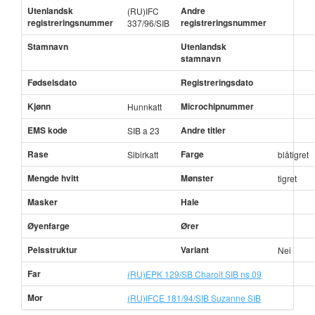
Utenlandsk
Andre
(RU)IFC
registreringsnummer
registreringsnummer
337/96/SIB
Stamnavn
Utenlandsk
stamnavn
Fødselsdato
Registreringsdato
Kjønn
Microchipnummer
Hunnkatt
EMS kode
Andre titler
SIB a 23
Rase
Farge
Sibirkatt
blåtigret
Mengde hvitt
Mønster
tigret
Masker
Hale
Øyenfarge
Ører
Pelsstruktur
Variant
Nei
Far
(RU)EPK 129/SB Charoit SIB ns 09
Mor
(RU)IFCE 181/94/SIB Suzanne SIB