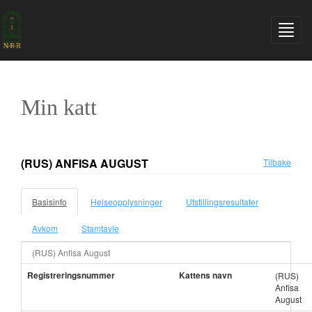
Min katt
(RUS) ANFISA AUGUST
Tilbake
Basisinfo
Helseopplysninger
Utstillingsresultater
Avkom
Stamtavle
(RUS) Anfisa August
Registreringsnummer
Kattens navn
(RUS)
Anfisa
August