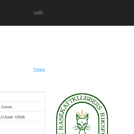
Login
Tilbake
 Colors
LO Austr. 15506