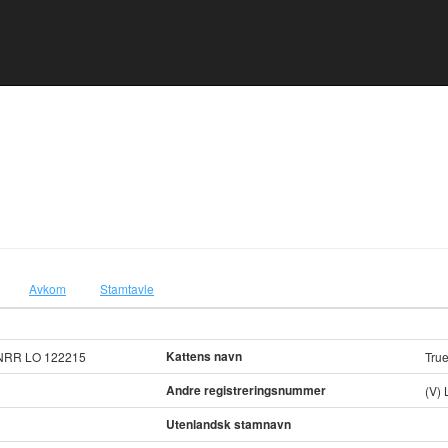
Avkom
Stamtavle
Kattens navn
NRR LO 122215
True
Andre registreringsnummer
(V) 
Utenlandsk stamnavn