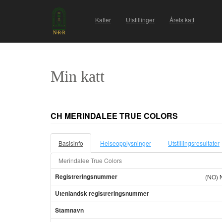
Katter
Utstillinger
Årets katt
Min katt
CH MERINDALEE TRUE COLORS
Basisinfo
Helseopplysninger
Utstillingsresultater
Merindalee True Colors
Registreringsnummer
(NO) 
Utenlandsk registreringsnummer
Stamnavn