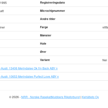
Registreringsdato
.1995
Microchipnummer
att
Andre titler
Farge
iner
viltf
Mønster
Hale
Ører
Variant
Nei
O Austr. 13406 Merindalee Ok I'm Back ABY n
O Austr. 10653 Merindalee Purfect Love ABY n
© 2026 -
NRR - Norske Rasekattklubbers Riksforbund
|
Kehätieto Oy