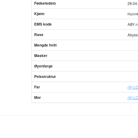
Fødselsdato
28.04
Kjønn
Hunnk
EMS kode
ABY n
Rase
Abyss
Mengde hvitt
Masker
Øyenfarge
Pelsstruktur
Far
(V) L
Mor
(V) L