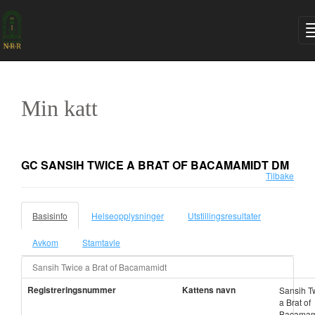
Min katt
GC SANSIH TWICE A BRAT OF BACAMAMIDT DM
Tilbake
Basisinfo
Helseopplysninger
Utstillingsresultater
Avkom
Stamtavle
Sansih Twice a Brat of Bacamamidt
Registreringsnummer
Kattens navn
Sansih T
a Brat of
Bacamam