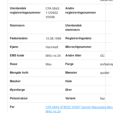
Utenlandsk
Andre
CFA 0842-
registreringsnummer
registreringsnummer
1120932
V0598
Stamnavn
Utenlandsk
stamnavn
Fødselsdato
Registreringsdato
10.08.1996
Kjønn
Microchipnummer
Hannkatt
EMS kode
Andre titler
MAU ns 24
GC
Rase
Farge
Mau
sortsølvs
Mengde hvitt
Mønster
spottet
Masker
Hale
Øyenfarge
Ører
Pelsstruktur
Variant
Nei
Far
CFA 0842-978002 V0597 Sansih Maucedes-Ben
MAU ns 24