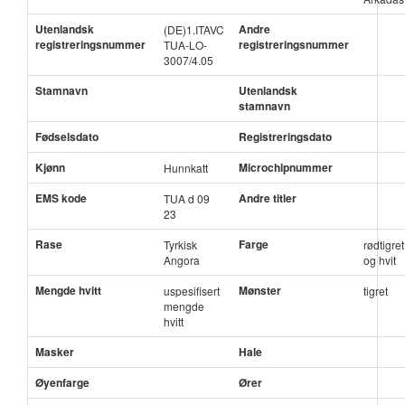
Utenlandsk
Andre
(DE)1.ITAVC
registreringsnummer
registreringsnummer
TUA-LO-
3007/4.05
Stamnavn
Utenlandsk
stamnavn
Fødselsdato
Registreringsdato
Kjønn
Microchipnummer
Hunnkatt
EMS kode
Andre titler
TUA d 09
23
Rase
Farge
Tyrkisk
rødtigret
Angora
og hvit
Mengde hvitt
Mønster
uspesifisert
tigret
mengde
hvitt
Masker
Hale
Øyenfarge
Ører