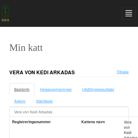
Min katt
VERA VON KEDI ARKADAS
Tilbake
Basisinfo
Helseopplysninger
Utstillingsresultater
Avkom
Stamtavle
Vera von Kedi Arkadas
Registreringsnummer
Kattens navn
Vera
von
Kedi
Arkadas