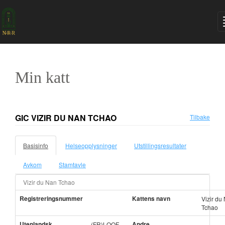
Min katt
GIC VIZIR DU NAN TCHAO
Tilbake
Basisinfo
Helseopplysninger
Utstillingsresultater
Avkom
Stamtavle
Vizir du Nan Tchao
Registreringsnummer
Kattens navn
Vizir du
Tchao
Utenlandsk
Andre
(FR)LOOF