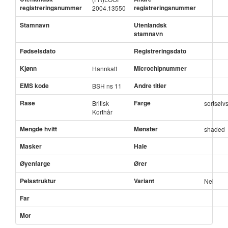
registreringsnummer
registreringsnummer
2004.13550
Stamnavn
Utenlandsk
stamnavn
Fødselsdato
Registreringsdato
Kjønn
Microchipnummer
Hannkatt
EMS kode
Andre titler
BSH ns 11
Rase
Farge
Britisk
sortsøl
Korthår
Mengde hvitt
Mønster
shaded
Masker
Hale
Øyenfarge
Ører
Pelsstruktur
Variant
Nei
Far
Mor