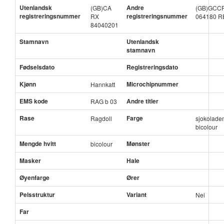
Utenlandsk
Andre
(GB)CA
(GB)GCC
registreringsnummer
registreringsnummer
RX
064180 R
84040201
Stamnavn
Utenlandsk
stamnavn
Fødselsdato
Registreringsdato
Kjønn
Microchipnummer
Hannkatt
EMS kode
Andre titler
RAG b 03
Rase
Farge
Ragdoll
sjokolade
bicolour
Mengde hvitt
Mønster
bicolour
Masker
Hale
Øyenfarge
Ører
Pelsstruktur
Variant
Nei
Far