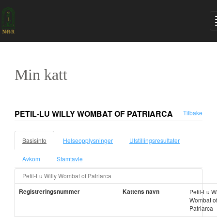
Min katt
PETIL-LU WILLY WOMBAT OF PATRIARCA
Tilbake
Basisinfo
Helseopplysninger
Utstillingsresultater
Avkom
Stamtavle
Petil-Lu Willy Wombat of Patriarca
Registreringsnummer
Kattens navn
Petil-Lu Wi
Wombat o
Patriarca