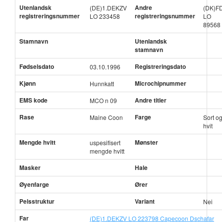
Utenlandsk
Andre
(DE)1.DEKZV
(DK)F
registreringsnummer
registreringsnummer
LO 233458
LO
89568
Stamnavn
Utenlandsk
stamnavn
Fødselsdato
Registreringsdato
03.10.1996
Kjønn
Microchipnummer
Hunnkatt
EMS kode
Andre titler
MCO n 09
Rase
Farge
Maine Coon
Sort o
hvit
Mengde hvitt
Mønster
uspesifisert
mengde hvitt
Masker
Hale
Øyenfarge
Ører
Pelsstruktur
Variant
Nei
Far
(DE)1.DEKZV LO 223798 Capecoon Dschafar