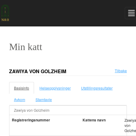
Min katt
ZAWIYA VON GOLZHEIM
Tilbake
Basisinfo
Helseopplysninger
Utstillingsresultater
Avkom
Stamtavle
Zawiya von Golzheim
Registreringsnummer
Kattens navn
Zawiy
von
Golzh