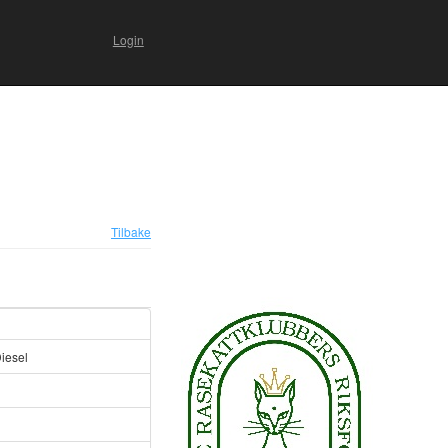
Login
Tilbake
iesel