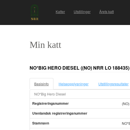
Katter
Utstillinger
Årets katt
Min katt
NO*BIG HERO DIESEL
((NO) NRR LO 188435)
Basisinfo
Helseopplysninger
Utstillingsresultater
NO*Big Hero Diesel
Registreringsnummer
(NO)
Utenlandsk registreringsnummer
Stamnavn
NO*B