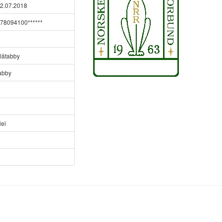
2.07.2018
78094100******
låtabby
abby
ei