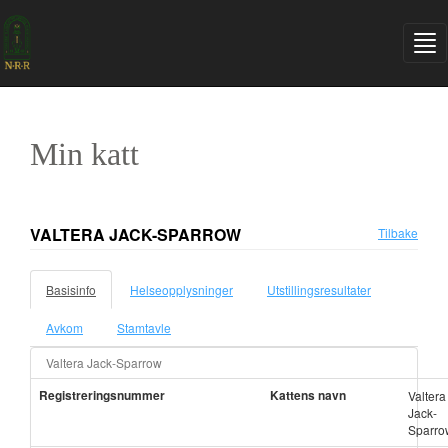
Min katt
VALTERA JACK-SPARROW
Tilbake
Basisinfo
Helseopplysninger
Utstillingsresultater
Avkom
Stamtavle
Valtera Jack-Sparrow
Registreringsnummer
Kattens navn
Valtera
Jack-
Sparro