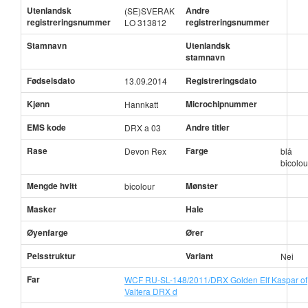
Utenlandsk
Andre
(SE)SVERAK
registreringsnummer
registreringsnummer
LO 313812
Stamnavn
Utenlandsk
stamnavn
Fødselsdato
Registreringsdato
13.09.2014
Kjønn
Microchipnummer
Hannkatt
EMS kode
Andre titler
DRX a 03
Rase
Farge
Devon Rex
blå
bicolou
Mengde hvitt
Mønster
bicolour
Masker
Hale
Øyenfarge
Ører
Pelsstruktur
Variant
Nei
Far
WCF RU-SL-148/2011/DRX Golden Elf Kaspar of
Valtera DRX d