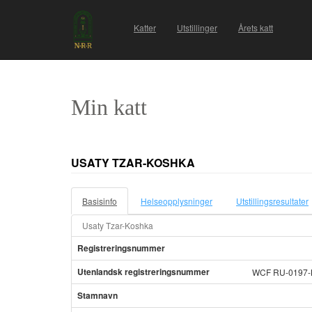
Katter
Utstillinger
Årets katt
Min katt
USATY TZAR-KOSHKA
Basisinfo
Helseopplysninger
Utstillingsresultater
Usaty Tzar-Koshka
Registreringsnummer
Utenlandsk registreringsnummer
WCF RU-0197-K
Stamnavn