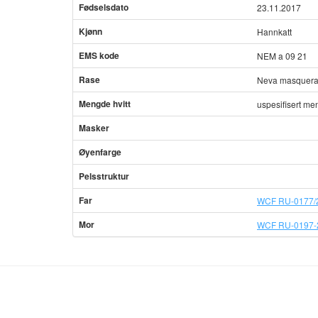
Fødselsdato
23.11.2017
Kjønn
Hannkatt
EMS kode
NEM a 09 21
Rase
Neva masquer
Mengde hvitt
uspesifisert me
Masker
Øyenfarge
Pelsstruktur
Far
WCF RU-0177/2
Mor
WCF RU-0197-2