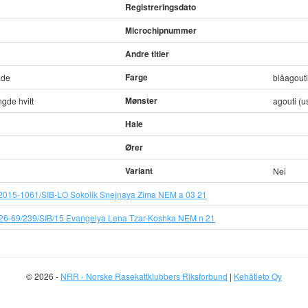
Registreringsdato
Microchipnummer
Andre titler
Farge
ade
blåagouti
Mønster
ngde hvitt
agouti (u
Hale
Ører
Variant
Nei
015-1061/SIB-LO Sokolik Snejnaya Zima NEM a 03 21
6-69/239/SIB/15 Evangelya Lena Tzar-Koshka NEM n 21
© 2026 -
NRR - Norske Rasekattklubbers Riksforbund
|
Kehätieto Oy