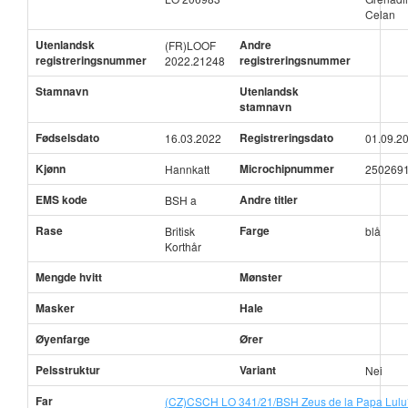
Celan
Utenlandsk
Andre
(FR)LOOF
registreringsnummer
registreringsnummer
2022.21248
Stamnavn
Utenlandsk
stamnavn
Fødselsdato
Registreringsdato
16.03.2022
01.09.2
Kjønn
Microchipnummer
Hannkatt
2502691
EMS kode
Andre titler
BSH a
Rase
Farge
Britisk
blå
Korthår
Mengde hvitt
Mønster
Masker
Hale
Øyenfarge
Ører
Pelsstruktur
Variant
Nei
Far
(CZ)CSCH LO 341/21/BSH Zeus de la Papa Lul