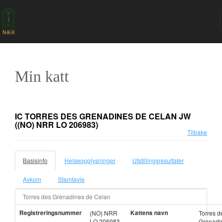
Min katt
IC TORRES DES GRENADINES DE CELAN JW
((NO) NRR LO 206983)
Tilbake
Basisinfo
Helseopplysninger
Utstillingsresultater
Avkom
Stamtavle
Torres des Grenadines de Celan
Registreringsnummer
Kattens navn
(NO) NRR
Torres d
LO 206983
Grenadi