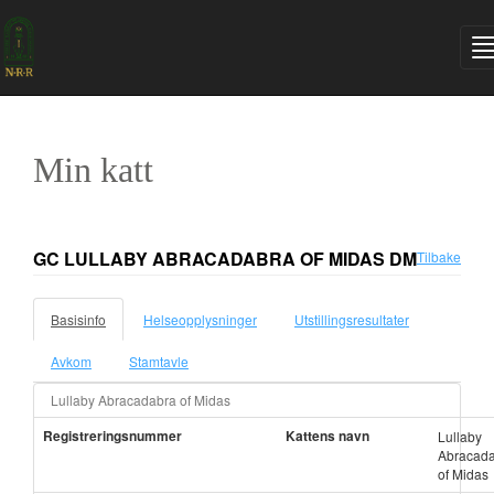
Min katt
GC LULLABY ABRACADABRA OF MIDAS DM
Tilbake
Basisinfo
Helseopplysninger
Utstillingsresultater
Avkom
Stamtavle
Lullaby Abracadabra of Midas
Registreringsnummer
Kattens navn
Lullaby
Abracad
of Midas