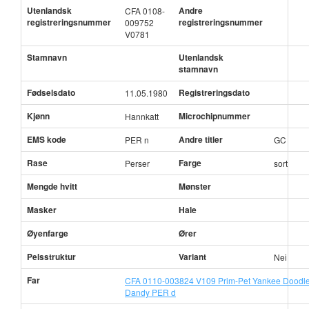
Utenlandsk
Andre
CFA 0108-
registreringsnummer
registreringsnummer
009752
V0781
Stamnavn
Utenlandsk
stamnavn
Fødselsdato
Registreringsdato
11.05.1980
Kjønn
Microchipnummer
Hannkatt
EMS kode
Andre titler
PER n
GC
Rase
Farge
Perser
sort
Mengde hvitt
Mønster
Masker
Hale
Øyenfarge
Ører
Pelsstruktur
Variant
Nei
Far
CFA 0110-003824 V109 Prim-Pet Yankee Doodl
Dandy PER d