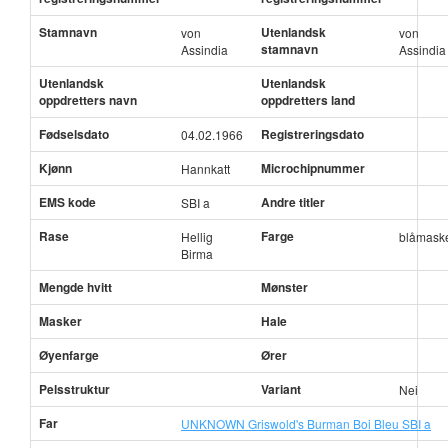
Stamnavn
Utenlandsk
von
von
stamnavn
Assindia
Assindia
Utenlandsk
Utenlandsk
oppdretters navn
oppdretters land
Fødselsdato
Registreringsdato
04.02.1966
Kjønn
Microchipnummer
Hannkatt
EMS kode
Andre titler
SBI a
Rase
Farge
Hellig
blåmask
Birma
Mengde hvitt
Mønster
Masker
Hale
Øyenfarge
Ører
Pelsstruktur
Variant
Nei
Far
UNKNOWN Griswold's Burman Boi Bleu SBI a