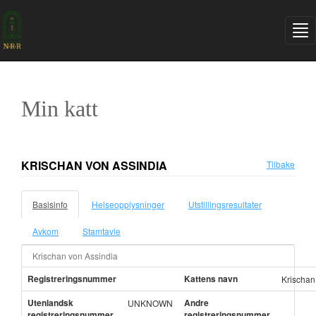
Min katt
KRISCHAN VON ASSINDIA
Tilbake
Basisinfo
Helseopplysninger
Utstillingsresultater
Avkom
Stamtavle
Krischan von Assindia
Registreringsnummer
Kattens navn
Krischan
Utenlandsk
Andre
UNKNOWN
registreringsnummer
registreringsnummer