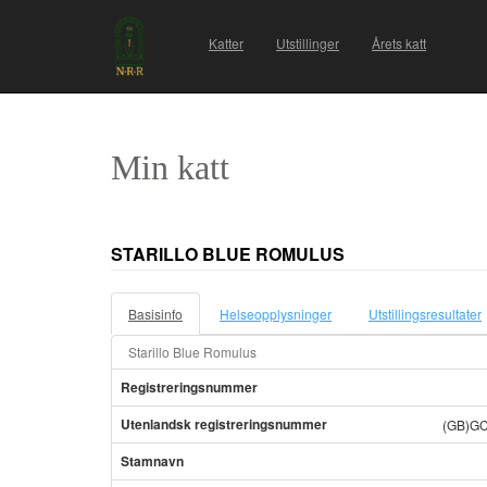
Katter
Utstillinger
Årets katt
Min katt
STARILLO BLUE ROMULUS
Basisinfo
Helseopplysninger
Utstillingsresultater
Starillo Blue Romulus
Registreringsnummer
Utenlandsk registreringsnummer
(GB)G
Stamnavn