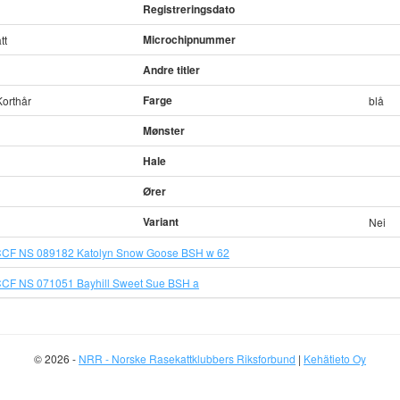
Registreringsdato
Microchipnummer
tt
Andre titler
Farge
Korthår
blå
Mønster
Hale
Ører
Variant
Nei
CF NS 089182 Katolyn Snow Goose BSH w 62
CF NS 071051 Bayhill Sweet Sue BSH a
© 2026 -
NRR - Norske Rasekattklubbers Riksforbund
|
Kehätieto Oy