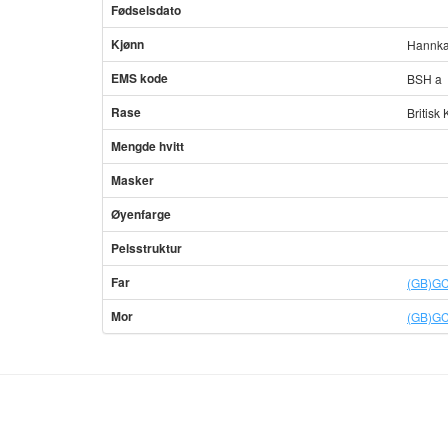
Fødselsdato
Kjønn
Hannka
EMS kode
BSH a
Rase
Britisk 
Mengde hvitt
Masker
Øyenfarge
Pelsstruktur
Far
(GB)GC
Mor
(GB)GC