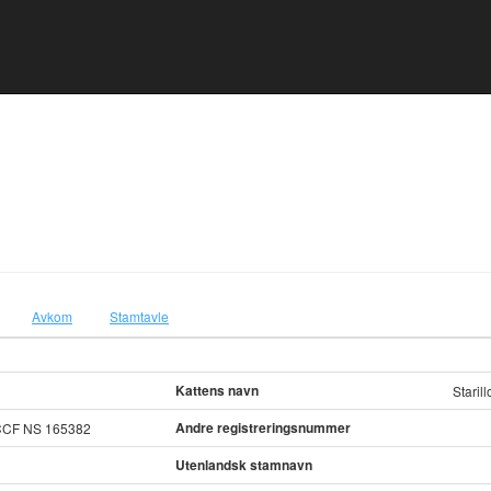
Avkom
Stamtavle
Kattens navn
Staril
Andre registreringsnummer
CCF NS 165382
Utenlandsk stamnavn