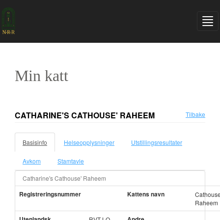
Min katt
CATHARINE'S CATHOUSE' RAHEEM
Tilbake
Basisinfo
Helseopplysninger
Utstillingsresultater
Avkom
Stamtavle
Catharine's Cathouse' Raheem
Registreringsnummer
Kattens navn
Cathouse
Raheem
Utenlandsk
Andre
RVT LO