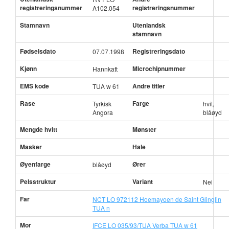
registreringsnummer
registreringsnummer
A102.054
Stamnavn
Utenlandsk
stamnavn
Fødselsdato
Registreringsdato
07.07.1998
Kjønn
Microchipnummer
Hannkatt
EMS kode
Andre titler
TUA w 61
Rase
Farge
Tyrkisk
hvit,
Angora
blåøyd
Mengde hvitt
Mønster
Masker
Hale
Øyenfarge
Ører
blåøyd
Pelsstruktur
Variant
Nei
Far
NCT LO 972112 Hoemayoen de Saint Glinglin
TUA n
Mor
IFCE LO 035/93/TUA Verba TUA w 61