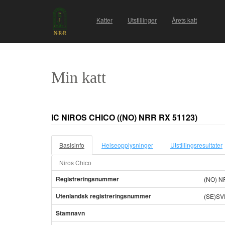
Katter
Utstillinger
Årets katt
Min katt
IC NIROS CHICO
((NO) NRR RX 51123)
Basisinfo
Helseopplysninger
Utstillingsresultater
Niros Chico
Registreringsnummer
(NO) N
Utenlandsk registreringsnummer
(SE)SV
Stamnavn