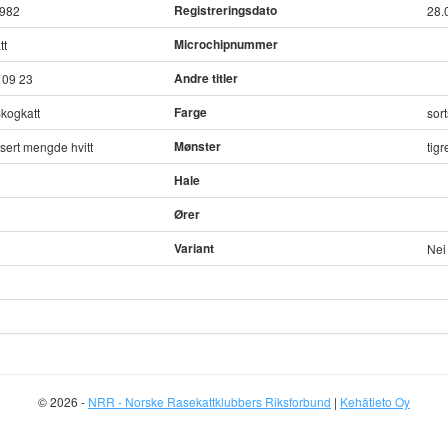
Registreringsdato
1982
28.
Microchipnummer
tt
Andre titler
 09 23
Farge
kogkatt
sort
Mønster
isert mengde hvitt
tigr
Hale
Ører
Variant
Nei
© 2026 -
NRR - Norske Rasekattklubbers Riksforbund
|
Kehätieto Oy