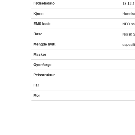
Fødselsdato
18.12.
Kjønn
Hannka
EMS kode
NFO ns
Rase
Norsk S
Mengde hvitt
uspesif
Masker
Øyenfarge
Pelsstruktur
Far
Mor