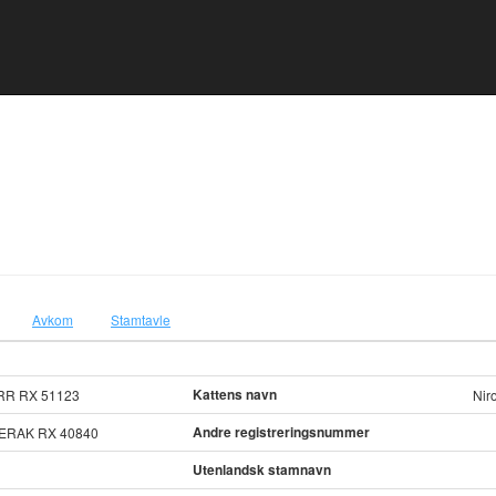
Avkom
Stamtavle
Kattens navn
RR RX 51123
Nir
Andre registreringsnummer
ERAK RX 40840
Utenlandsk stamnavn