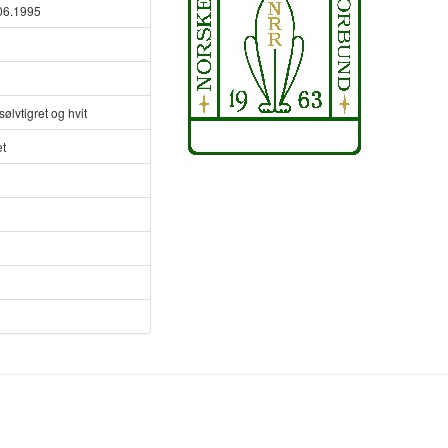
06.1995
sølvtigret og hvit
et