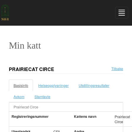
Min katt
PRAIRIECAT CIRCE
Tilbake
Basisinfo
Helseopplysninger
Utstillingsresultater
Avkom
Stamtavle
Prairiecat Circe
Registreringsnummer
Kattens navn
Prairiecat
Circe
Utenlandsk
Andre
CFA