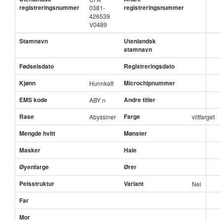
registreringsnummer
registreringsnummer
0381-
426539
V0489
Stamnavn
Utenlandsk
stamnavn
Fødselsdato
Registreringsdato
Kjønn
Microchipnummer
Hunnkatt
EMS kode
Andre titler
ABY n
Rase
Farge
Abyssiner
viltfarget
Mengde hvitt
Mønster
Masker
Hale
Øyenfarge
Ører
Pelsstruktur
Variant
Nei
Far
Mor