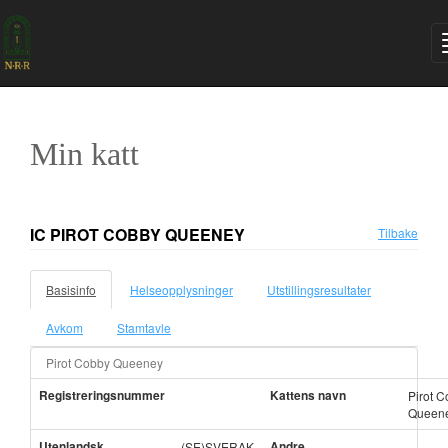
Min katt
IC PIROT COBBY QUEENEY
Tilbake
Basisinfo
Helseopplysninger
Utstillingsresultater
Avkom
Stamtavle
Pirot Cobby Queeney
Registreringsnummer
Kattens navn
Pirot 
Queen
Utenlandsk
Andre
(SE)SVERAK