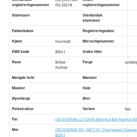
registreringsnummer
registreringsnummer
RX 25218
Stamnavn
Utenlandsk
stamnavn
Fødselsdato
Registreringsdato
Kjønn
Microchipnummer
Hunnkatt
EMS kode
Andre titler
BSH f
Rase
Farge
Britisk
sortski
Korthår
Mengde hvitt
Mønster
Masker
Hale
Øyenfarge
Ører
Pelsstruktur
Variant
Nei
Far
(SE)SVERAK LO 12605 Brämhult Blå Rasmus B
Mor
(SE)SVERAK RX 19877 K1 Cherrywood Cheque
BSH f