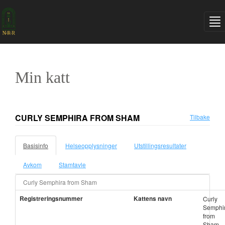
Min katt
CURLY SEMPHIRA FROM SHAM
Tilbake
Basisinfo
Helseopplysninger
Utstillingsresultater
Avkom
Stamtavle
Curly Semphira from Sham
Registreringsnummer
Kattens navn
Curly
Semphi
from
Sham