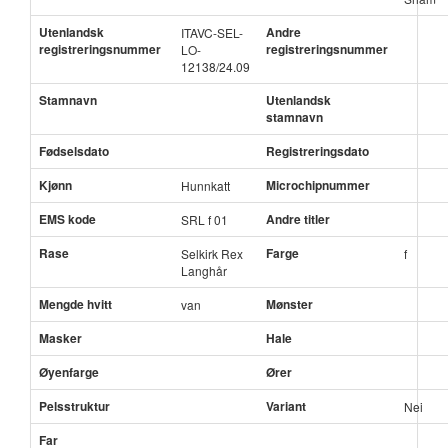
Utenlandsk
Andre
ITAVC-SEL-
registreringsnummer
registreringsnummer
LO-
12138/24.09
Stamnavn
Utenlandsk
stamnavn
Fødselsdato
Registreringsdato
Kjønn
Microchipnummer
Hunnkatt
EMS kode
Andre titler
SRL f 01
Rase
Farge
Selkirk Rex
f
Langhår
Mengde hvitt
Mønster
van
Masker
Hale
Øyenfarge
Ører
Pelsstruktur
Variant
Nei
Far