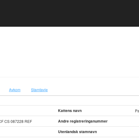
Avkom
Stamtavle
Kattens navn
P
Andre registreringsnummer
CF CS 087228 REF
Utenlandsk stamnavn