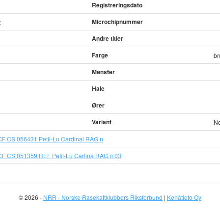
Registreringsdato
Microchipnummer
t
Andre titler
Farge
br
Mønster
Hale
Ører
Variant
Ne
F CS 056431 Petil-Lu Cardinal RAG n
F CS 051359 REF Petil-Lu Carlina RAG n 03
© 2026 -
NRR - Norske Rasekattklubbers Riksforbund
|
Kehätieto Oy