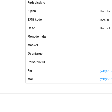
Fødselsdato
Kjønn
Hannkat
EMS kode
RAG n
Rase
Ragdoll
Mengde hvitt
Masker
Øyenfarge
Pelsstruktur
Far
(GB)GCC
Mor
(GB)GCC