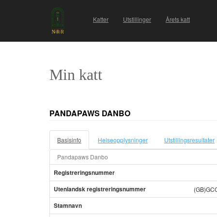
Katter
Utstillinger
Årets katt
Min katt
PANDAPAWS DANBO
Basisinfo
Helseopplysninger
Utstillingsresultater
Pandapaws Danbo
Registreringsnummer
Utenlandsk registreringsnummer
(GB)GC
Stamnavn