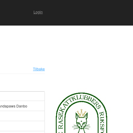
Login
Tilbake
andapaws Danbo