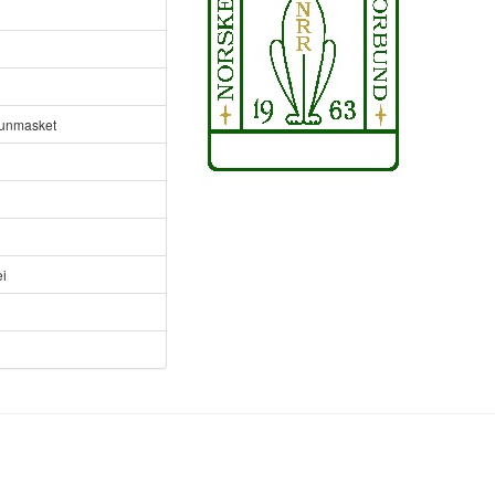
unmasket
i